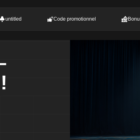
untitled
Code promotionnel
Bonu
–
!