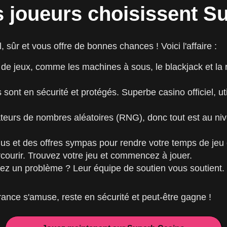
s joueurs choisissent S
, sûr et vous offre de bonnes chances ! Voici l'affaire :
 de jeux, comme les machines à sous, le blackjack et la
 sont en sécurité et protégés. Superbe casino officiel, u
rateurs de nombres aléatoires (RNG), donc tout est au ni
s et des offres sympas pour rendre votre temps de jeu e
parcourir. Trouvez votre jeu et commencez à jouer.
un problème ? Leur équipe de soutien vous soutient. Ils
ance s'amuse, reste en sécurité et peut-être gagne !