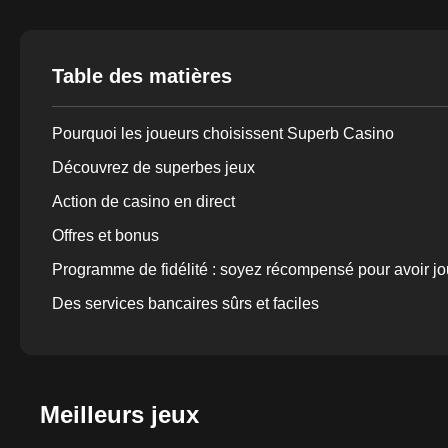
Table des matières
Pourquoi les joueurs choisissent Superb Casino
Découvrez de superbes jeux
Action de casino en direct
Offres et bonus
Programme de fidélité : soyez récompensé pour avoir j
Des services bancaires sûrs et faciles
Options et limites de paiement
Jouez en déplacement
Sécurité, licences et fiabilité
Meilleurs jeux