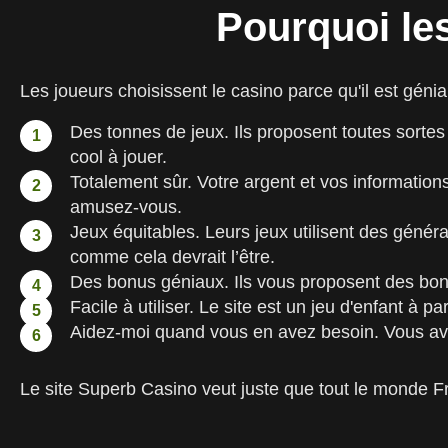
Pourquoi le
Les joueurs choisissent le casino parce qu'il est génial
Des tonnes de jeux. Ils proposent toutes sortes
cool à jouer.
Totalement sûr. Votre argent et vos informations
amusez-vous.
Jeux équitables. Leurs jeux utilisent des géné
comme cela devrait l’être.
Des bonus géniaux. Ils vous proposent des bonu
Facile à utiliser. Le site est un jeu d'enfant à 
Aidez-moi quand vous en avez besoin. Vous avez 
Le site Superb Casino veut juste que tout le monde Fr