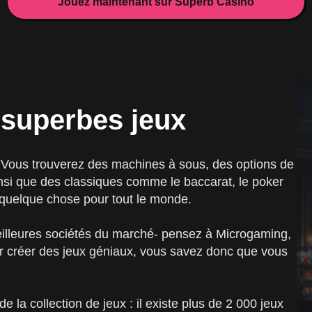
Jouez maintenant sur Superb Casino
superbes jeux
! Vous trouverez des machines à sous, des options de
ainsi que des classiques comme le baccarat, le poker
ont quelque chose pour tout le monde.
eilleures sociétés du marché- pensez à Microgaming,
ur créer des jeux géniaux, vous savez donc que vous
 la collection de jeux : il existe plus de 2 000 jeux