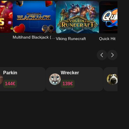
Multihand Blackjack (Pragmatic Play)
Viking Runecraft
Quick Hit
Frozor
Parkin
Wrec
78€
144€
139