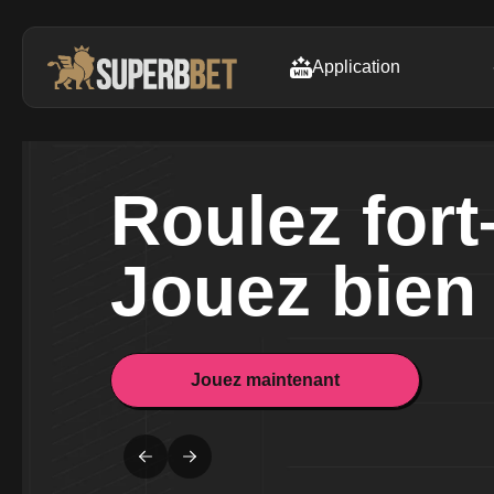
Application
Roulez fort
Jouez bien 
Jouez maintenant