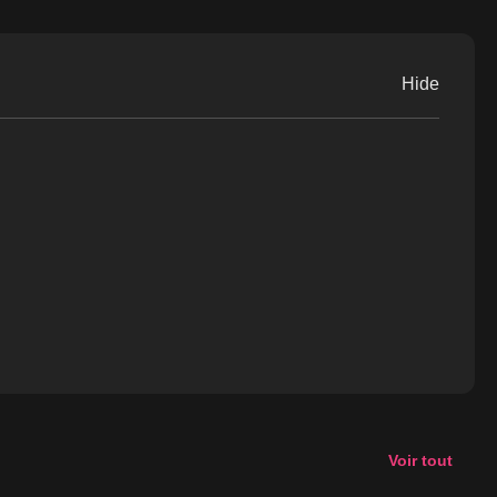
Hide
Voir tout